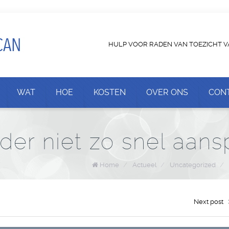
HULP VOOR RADEN VAN TOEZICHT V
WAT
HOE
KOSTEN
OVER ONS
CON
der niet zo snel aansp
Home
/
Actueel
/
Uncategorized
/
Next post