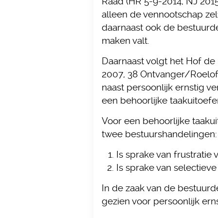
Raad (HR 5-9-2014, NJ 2015/
alleen de vennootschap zelf
daarnaast ook de bestuurder
maken valt.
Daarnaast volgt het Hof de
2007, 38 Ontvanger/Roelofs
naast persoonlijk ernstig 
een behoorlijke taakuitoefe
Voor een behoorlijke taakuit
twee bestuurshandelingen:
Is sprake van frustratie 
Is sprake van selectiev
In de zaak van de bestuurd
gezien voor persoonlijk erns